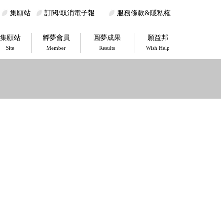
集願站
訂閱/取消電子報
服務條款&隱私權
集願站
孵夢會員
圓夢成果
願益邦
Site
Member
Results
Wish Help